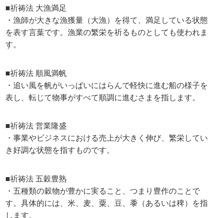
■祈祷法 大漁満足
・漁師が大きな漁獲量（大漁）を得て、満足している状態
を表す言葉です。漁業の繁栄を祈るものとしても使われま
す。
■祈祷法 順風満帆
・追い風を帆がいっぱいにはらんで軽快に進む船の様子を
表し、転じて物事がすべて順調に進むさまを指します。
■祈祷法 営業隆盛
・事業やビジネスにおける売上が大きく伸び、繁栄してい
き好調な状態を指すものです。
■祈祷法 五穀豊熟
・五種類の穀物が豊かに実ること、つまり豊作のことで
す。具体的には、米、麦、粟、豆、黍（あるいは稗）を指
します。