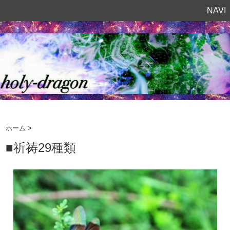
NAVI
ホーム
>
■祈祷29種類