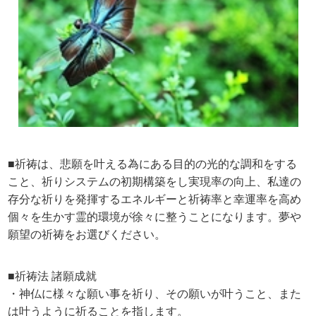
■祈祷は、悲願を叶える為にある目的の光的な調和をする
こと、祈りシステムの初期構築をし実現率の向上、私達の
存分な祈りを発揮するエネルギーと祈祷率と幸運率を高め
個々を生かす霊的環境が徐々に整うことになります。夢や
願望の祈祷をお選びください。
■祈祷法 諸願成就
・神仏に様々な願い事を祈り、その願いが叶うこと、また
は叶うように祈ることを指します。