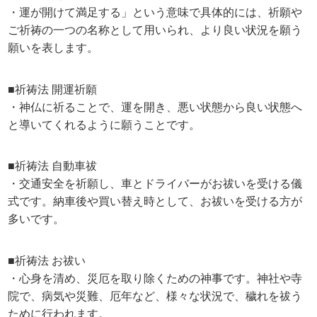
・運が開けて満足する」という意味で具体的には、祈願や
ご祈祷の一つの名称として用いられ、より良い状況を願う
願いを表します。
■祈祷法 開運祈願
・神仏に祈ることで、運を開き、悪い状態から良い状態へ
と導いてくれるように願うことです。
■祈祷法 自動車祓
・交通安全を祈願し、車とドライバーがお祓いを受ける儀
式です。納車後や買い替え時として、お祓いを受ける方が
多いです。
■祈祷法 お祓い
・心身を清め、災厄を取り除くための神事です。神社や寺
院で、病気や災難、厄年など、様々な状況で、穢れを祓う
ために行われます。