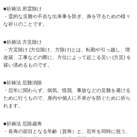
■祈祷法 邪霊除け
・霊的な災難や不吉な出来事を防ぎ、身を守るための様々
な祈りのことです。
■祈祷法 方災除け
・方災除け (方位除け、方除け)とは、転勤や引っ越し、増
改築、工事などの際に、方位によって起こる災い (方災) を
祓い清めるものです。
■祈祷法 厄難消除
・厄年に関わらず、病気、怪我、事故などの災難を避ける
ために行うもので、身内や個人に不幸がを防ぐために祈ら
れます。
■祈祷法 厄除歳寿
・長寿の節目となる年齢（賀寿）と、厄年を同時に祝う、